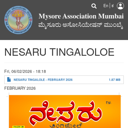
U
Search
Skip
Searc
En
ಕ
to
a
main
content
m
NESARU TINGALOLOE
Fri, 06/02/2026 - 18:18
NESARU TINGALOLE - FEBRUARY 2026
1.87 MB
FEBRUARY 2026