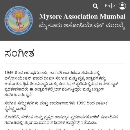
U
Search
Skip
Searc
En
ಕ
to
a
main
content
m
ಸಂಗೀತ
1946 ರಿಂದ ಆರಂಭಗೊಂಡು, ಗಾನಪತಿ ಆಚರಣೆಯ ಸಮಯದಲ್ಲಿ
ಅಸೋಸಿಯೇಷನ್ ​​ವಾರದ ದೀರ್ಘ ಸಂಗೀತ ಮತ್ತು ನೃತ್ಯ ಉತ್ಸವಗಳನ್ನು
ಆಯೋಜಿಸುತ್ತಿದೆ. ಹಿಂದೂಸ್ಥಾನಿ ಮತ್ತು ಕರ್ಣಟಾಕ್ ಶೈಲಿಯಲ್ಲಿರುವ ಅನೇಕ ಸ್ಟಾರ್
ಪ್ರದರ್ಶನಕಾರರು ಈ ಉತ್ಸವಗಳಲ್ಲಿ ಭಾಗವಹಿಸುತ್ತಿದ್ದರು ಮತ್ತು ಬಡ್ಡಿಂಗ್
ಸಂಗೀತಗಾರರಲ್ಲದೆ.
ಸಂಗೀತ ಸಮ್ಮೇಳನಗಳು ಮತ್ತು ಕಾರ್ಯಾಗಾರಗಳು 1999 ರಿಂದ ವಾರ್ಷಿಕ
ವೈಶಿಷ್ಟ್ಯವಾಗಿವೆ.
ಮೊದಲಿಗೆ, ಸಂಗೀತ ಮತ್ತು ನೃತ್ಯದ ಉಪನ್ಯಾಸ ಪ್ರದರ್ಶನಗಳೊಂದಿಗೆ ಕರ್ನಾಟಕದ
ಸಂಗೀತದಲ್ಲಿ 'ಶ್ರುಂಗರಾ ರಾಸ'ದ 2 ದಿನಗಳ ಕಾನ್ಫರೆನ್ಸ್ ನಡೆಯಿತು.