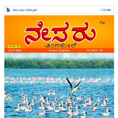
ನೇಸರು ತಿಂಗಳೋಲೆ
Nes-July-2026.pdf
1.78 MB