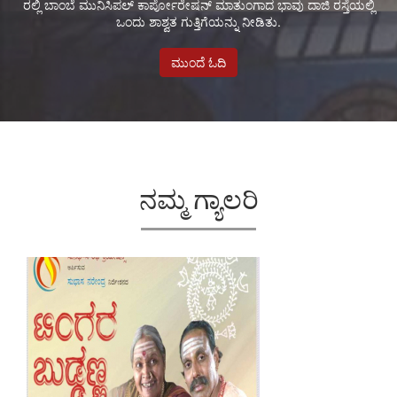
ರಲ್ಲಿ ಬಾಂಬೆ ಮುನಿಸಿಪಲ್ ಕಾರ್ಪೋರೇಷನ್ ಮಾತುಂಗಾದ ಭಾವು ದಾಜಿ ರಸ್ತೆಯಲ್ಲಿ
ಒಂದು ಶಾಶ್ವತ ಗುತ್ತಿಗೆಯನ್ನು ನೀಡಿತು.
ಮುಂದೆ ಓದಿ
ನಮ್ಮ ಗ್ಯಾಲರಿ