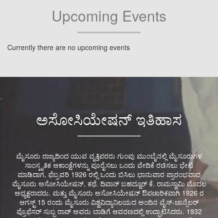
Upcoming Events
Currently there are no upcoming events
ಅಸೋಸಿಯೇಷನ್ ಇತಿಹಾಸ
ಮೈಸೂರು ರಾಜ್ಯದಿಂದ ಯುವ ವೃತ್ತಿಪರರು ಗುಂಪು ಮುಂಬೈನಲ್ಲಿ ಮೈಸೂರುಗಳ
ಸಾಂಸ್ಕೃತಿಕ ಆಕಾಂಕ್ಷೆಗಳನ್ನು ಪೂರೈಸಲು ಒಂದು ವೇದಿಕೆ ರಚಿಸಲು ಭೇಟಿ
ಮಾಡಿದಾಗ, ಫೆಬ್ರವರಿ 1926 ರಲ್ಲಿ ಒಂದು ಬಿಸಿಲು ಭಾನುವಾರ ಪ್ರಾರಂಭವಾದ
ಮೈಸೂರು ಅಸೋಸಿಯೇಷನ್, ಕಥೆ. ದಿವಾನ್ ಬಹದ್ದೂರ್ ಕೆ. ರಾಮಸ್ವಾಮಿ ಮೊದಲ
ಅಧ್ಯಕ್ಷರಾದರು. ಮತ್ತು ಮೈಸೂರು ಅಸೋಸಿಯೇಷನ್ ​​ಔಪಚಾರಿಕವಾಗಿ 1926 ರ
ಆಗಸ್ಟ್ 15 ರಂದು ಮೈಸೂರು ವಿಶ್ವವಿದ್ಯಾನಿಲಯದ ಅಂದಿನ ವೈಸ್-ಚಾನ್ಸೆಲರ್
ಪ್ರೊಫೆಸರ್ ಸುಬ್ಬ ರಾವ್ ಅವರು ಬಾಡಿಗೆ ಆವರಣದಲ್ಲಿ ಉದ್ಘಾಟಿಸಿದರು. 1932