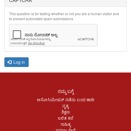
CAPTCHA
This question is for testing whether or not you are a human visitor and
to prevent automated spam submissions.
Log in
ನಮ್ಮ ಬಗ್ಗೆ
ಅಸೋಸಿಯೇಷನ್ ನಡೆದು ಬಂದ ಹಾದಿ
ನೃತ್ಯ
ಶಿಕ್ಷಣ
ಲಲಿತ ಕಲೆ
ಸಾಹಿತ್ಯ
ಸಮಾಜ ಸೇವೆ