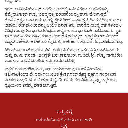
ಉದ್ದವಾಗಿದೆ.
ಇಂದು ಅಸೋಸಿಯೇಷನ್ ​​ಒಂದೇ ಹಂತದಲ್ಲಿ 4 ಪೀಳಿಗೆಯ ಕಲಾವಿದರನ್ನು
ಹೆಮ್ಮೆಪಡಿಸುತ್ತದೆ ಮತ್ತು ಭವಿಷ್ಯದಲ್ಲಿ ಪರಂಪರೆಯನ್ನು ಹಾದು ಹೋಗುತ್ತದೆ.
ಹೊಸ ಸಹಸ್ರಮಾನದ ಆರಂಭದಲ್ಲಿ, ಶ್ರೀ ಗಿರೀಶ್ ಕಾರ್ನಾಡ್ನ 8 ದಿನಗಳ ದೀರ್ಘ ಬಹು-
ಭಾಷೆಯ ರಂಗಮಂದಿರವನ್ನು ಆಯೋಜಿಸಲಾಗಿದ್ದು, ಭಾರತದ ವಿಭಿನ್ನ ಭಾಗಗಳಿಂದ 8
ವಿವಿಧ ಗುಂಪುಗಳು ಭಾಗವಹಿಸಿದ್ದರು. ಹಬ್ಬದ ಒಂದು ಭಾಗವಾಗಿ ನಾಟಕಕಾರನು ಸ್ವತಃ
ಇತರ ನಾಟಕ ರಂಗಭೂಮಿಗಳಾದ ವಿಜಯ್ ತೆಂಡೂಲ್ಕರ್, ಚಂದ್ರಶೇಖರ್ ಕಂಬಾರ್,
ಜಬ್ಬಾರ್ ಪಟೇಲ್, ಅಲಿಕ್ ಪಡಮ್ಸೆ ಮತ್ತು ಚರ್ಚಕರ ಸಂಭಾಷಣೆ ಸಂಭಾಷಣೆಯಾಗಿತ್ತು.
ಗಿರೀಶ್ ಕಾರ್ನಾಡ್ ಅವರೊಂದಿಗೆ, ಅಸೋಸಿಯೇಷನ್ ​​ಇತರ ಕನ್ನಡ ನಾಟಕಕಾರರು
ಮತ್ತು ಬಿ. ವಿ. ಕಾರಂತ್, ಚಂದ್ರಶೇಖರ್ ಕಾಮಾಬರ್, ಬಿ.ಜಯಶ್ರೀ, ಮತ್ತು ನಾಗಭರಣ
ಮುಂತಾದ ನಾಟಕ ಮಂದಿರಗಳನ್ನು ಆಯೋಜಿಸಿತ್ತು.
ಮಕ್ಕಳ ರಂಗಮಂದಿರ ಮತ್ತು ಕಲಾ ಕಾರ್ಯಾಗಾರವೂ ಕೂಡ ನಿಯಮಿತ
ಚಟುವಟಿಕೆಯಾಗಿದೆ, ಇದು ಸಂಬಂಧಿತ ಕ್ಷೇತ್ರಗಳಿಂದ ಶ್ರೇಷ್ಠ ವ್ಯಕ್ತಿಗಳ ಸಂಘದಿಂದ
ನಡೆಸಲಾಗುತ್ತದೆ. ಹೊಸ ಪೀಳಿಗೆಯಲ್ಲಿ ಮೊಳಕೆಯ ಕಲಾವಿದರನ್ನು ಪ್ರೋತ್ಸಾಹಿಸುವ
ದೃಷ್ಟಿಯಿಂದ ಇದನ್ನು ಮಾಡಲಾಗುತ್ತಿದೆ.
ನಮ್ಮ ಬಗ್ಗೆ
ಅಸೋಸಿಯೇಷನ್ ನಡೆದು ಬಂದ ಹಾದಿ
ನೃತ್ಯ