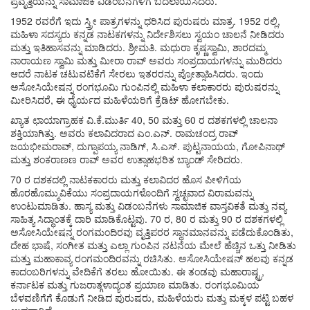
ಪ್ರವೃತ್ತಿಯನ್ನು ಸಾಮಾಜಿಕ ವಿಡಂಬನೆಗಳಿಗೆ ಬದಲಾಯಿಸಿದರು.
1952 ರವರೆಗೆ ಇದು ಸ್ತ್ರೀ ಪಾತ್ರಗಳನ್ನು ಧರಿಸಿದ ಪುರುಷರು ಮಾತ್ರ. 1952 ರಲ್ಲಿ,
ಮಹಿಳಾ ಸದಸ್ಯರು ಕನ್ನಡ ನಾಟಕಗಳನ್ನು ನಿರ್ದೇಶಿಸಲು ಸ್ವಯಂ ಚಾಲನೆ ನೀಡಿದರು
ಮತ್ತು ಇತಿಹಾಸವನ್ನು ಮಾಡಿದರು. ಶ್ರೀಮತಿ. ಮಧುರಾ ಕೃಷ್ಣಸ್ವಾಮಿ, ಶಾರದಮ್ಮ
ನಾರಾಯಣ ಸ್ವಾಮಿ ಮತ್ತು ಮೀರಾ ರಾವ್ ಅವರು ಸಂಪ್ರದಾಯಗಳನ್ನು ಮುರಿದರು
ಆದರೆ ನಾಟಕ ಚಟುವಟಿಕೆಗೆ ಸೇರಲು ಇತರರನ್ನು ಪ್ರೋತ್ಸಾಹಿಸಿದರು. ಇಂದು
ಅಸೋಸಿಯೇಷನ್ನ ರಂಗಭೂಮಿ ಗುಂಪಿನಲ್ಲಿ ಮಹಿಳಾ ಕಲಾಕಾರರು ಪುರುಷರನ್ನು
ಮೀರಿಸಿದರೆ, ಈ ಧೈರ್ಯದ ಮಹಿಳೆಯರಿಗೆ ಕ್ರೆಡಿಟ್ ಹೋಗಬೇಕು.
ಖ್ಯಾತ ಛಾಯಾಗ್ರಾಹಕ ವಿ.ಕೆ.ಮುರ್ತಿ 40, 50 ಮತ್ತು 60 ರ ದಶಕಗಳಲ್ಲಿ ಚಾಲನಾ
ಶಕ್ತಿಯಾಗಿತ್ತು. ಅವರು ಕಲಾವಿದರಾದ ಎಂ.ಎನ್. ರಾಮಚಂದ್ರ ರಾವ್
ಜಯಭೀಮರಾವ್, ದುಗ್ಪಾಪಯ್ಯ ನಾಡಿಗ್, ಸಿ.ಎಸ್. ಪುಟ್ಟನಾಯಯ, ಗೋಪಿನಾಥ್
ಮತ್ತು ಶಂಕರಾಣಣ ರಾವ್ ಅವರ ಉತ್ಸಾಹಭರಿತ ಬ್ಯಾಂಡ್ ಸೇರಿದರು.
70 ರ ದಶಕದಲ್ಲಿ ನಾಟಕಕಾರರು ಮತ್ತು ಕಲಾವಿದರ ಹೊಸ ಪೀಳಿಗೆಯ
ಹೊರಹೊಮ್ಮುವಿಕೆಯು ಸಂಪ್ರದಾಯಗಳೊಂದಿಗೆ ಸ್ವಚ್ಛವಾದ ವಿರಾಮವನ್ನು
ಉಂಟುಮಾಡಿತು. ಹಾಸ್ಯ ಮತ್ತು ವಿಡಂಬನೆಗಳು ಸಾಮಾಜಿಕ ವಾಸ್ತವಿಕತೆ ಮತ್ತು ನವ್ಯ
ಸಾಹಿತ್ಯ ಸಿದ್ಧಾಂತಕ್ಕೆ ದಾರಿ ಮಾಡಿಕೊಟ್ಟವು. 70 ರ, 80 ರ ಮತ್ತು 90 ರ ದಶಕಗಳಲ್ಲಿ
ಅಸೋಸಿಯೇಷನ್ನ ರಂಗಮಂದಿರವು ವೃತ್ತಿಪರರ ಸ್ಥಾನಮಾನವನ್ನು ಪಡೆದುಕೊಂಡಿತು,
ದೇಹ ಭಾಷೆ, ಸಂಗೀತ ಮತ್ತು ಎಲ್ಲಾ ಗುಂಪಿನ ನಟನೆಯ ಮೇಲೆ ಹೆಚ್ಚಿನ ಒತ್ತು ನೀಡಿತು
ಮತ್ತು ಮಹಾಕಾವ್ಯ ರಂಗಮಂದಿರವನ್ನು ರಚಿಸಿತು. ಅಸೋಸಿಯೇಷನ್ ​​ಹಲವು ಕನ್ನಡ
ಕಾದಂಬರಿಗಳನ್ನು ವೇದಿಕೆಗೆ ತರಲು ಹೋಯಿತು. ಈ ತಂಡವು ಮಹಾರಾಷ್ಟ್ರ,
ಕರ್ನಾಟಕ ಮತ್ತು ಗುಜರಾತ್ಗಳಾದ್ಯಂತ ಪ್ರಯಾಣ ಮಾಡಿತು. ರಂಗಭೂಮಿಯ
ಬೆಳವಣಿಗೆಗೆ ಕೊಡುಗೆ ನೀಡಿದ ಪುರುಷರು, ಮಹಿಳೆಯರು ಮತ್ತು ಮಕ್ಕಳ ಪಟ್ಟಿ ಬಹಳ