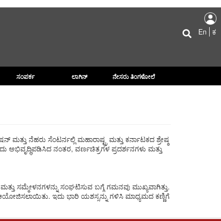
Us
Searc
ac
En
ಕ
m
ಸಂಪರ್ಕ
ಲಾಗಿನ್
ನೇಸರು ತಿಂಗಳೋಲೆ
ತು ನೆಹರು ಸೆಂಟರ್ನಲ್ಲಿ ಮಹಾರಾಷ್ಟ್ರ ಮತ್ತು ಕರ್ನಾಟಕದ ಶ್ರೇಷ್ಠ
 ಅಭಿವೃದ್ಧಿಪಡಿಸಿದ ನಂತರ, ವರ್ಣಚಿತ್ರಗಳ ಪ್ರದರ್ಶನಗಳು ಮತ್ತು
ತು ಸಮ್ಮೇಳನಗಳನ್ನು ಸಂಘಟಿಸುವ ಬಗ್ಗೆ ಗಮನವು ಮುಖ್ಯವಾಗಿತ್ತು.
ಆಯೋಜಿಸಲಾಯಿತು. ಇದು ಭಾರಿ ಯಶಸ್ಸನ್ನು ಗಳಿಸಿ ಮಾಧ್ಯಮದ ಕಣ್ಣಿಗೆ