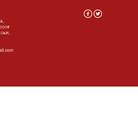
೯೩,
೦೦೦೧೯
೭೦೬೫,
il.com