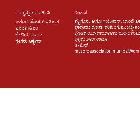
ನಮ್ಮನ್ನು ಸಂಪರ್ಕಿಸಿ
ವಿಳಾಸ
ಮೈಸೂರು ಅಸೋಸಿಯೇಷನ್, ಬಾಂಬೆ ೩
ಅಸೋಸಿಯೇಷನ್ ಇತಿಹಾಸ
ಭಾವುದಜಿ ರೋಡ್,ಮತುಂಗ,ಮುಂಬೈ-೪
ಪೂರ್ವ ಸಮಿತಿ
ಫೋನ್:೦೨೨-೨೪೦೨೪೬೪೭,೦೨೨-೨೪೦೩
ಭೇಟಿಯಾದವರು
ಫ್ಯಾಕ್ಸ್: ೨೪೦೧೦೫೭೪
ನೇಸರು ಆರ್ಕೈವ್
ಇ-ಮೆಲ್:
mysoreassociation.mumbai@gma
ಣ