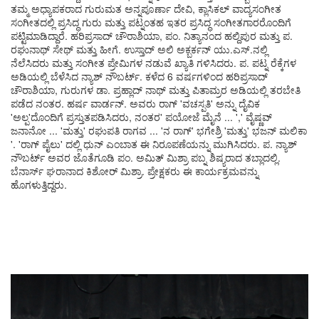
ನೇಸರು ತಿಂಗಳೋಲೆ
ತಮ್ಮ ಅಧ್ಯಾಪಕರಾದ ಗುರುಮತ ಅನ್ನಪೂರ್ಣಾ ದೇವಿ, ಕ್ಲಾಸಿಕಲ್ ವಾದ್ಯಸಂಗೀತ
ಸಂಗೀತದಲ್ಲಿ ಪ್ರಸಿದ್ಧ ಗುರು ಮತ್ತು ಪಟ್ನಂತಹ ಇತರ ಪ್ರಸಿದ್ಧ ಸಂಗೀತಗಾರರೊಂದಿಗೆ
ಪಟ್ಟಿಮಾಡಿದ್ದಾರೆ. ಹರಿಪ್ರಸಾದ್ ಚೌರಾಶಿಯಾ, ಪಂ. ನಿತ್ಯಾನಂದ ಹಲ್ದಿಪುರ ಮತ್ತು ಪ.
ರಘುನಾಥ್ ಸೇಥ್ ಮತ್ತು ಹೀಗೆ. ಉಸ್ತಾದ್ ಅಲಿ ಅಕ್ಬರ್ಕನ್ ಯು.ಎಸ್.ನಲ್ಲಿ
ನೆಲೆಸಿದರು ಮತ್ತು ಸಂಗೀತ ಪ್ರೇಮಿಗಳ ನಡುವೆ ಖ್ಯಾತಿ ಗಳಿಸಿದರು. ಪ. ಪಟ್ನ ರೆಕ್ಕೆಗಳ
ಅಡಿಯಲ್ಲಿ ಬೆಳೆಸಿದ ನ್ಯಾಶ್ ನೌಬರ್ಟ್. ಕಳೆದ 6 ವರ್ಷಗಳಿಂದ ಹರಿಪ್ರಸಾದ್
ಚೌರಾಶಿಯಾ, ಗುರುಗಳ ಡಾ. ಪ್ರಹ್ಲಾದ್ ನಾಥ್ ಮತ್ತು ಪಿತಾಮ್ರರ ಅಡಿಯಲ್ಲಿ ತರಬೇತಿ
ಪಡೆದ ನಂತರ. ಹರ್ಷ ವಾರ್ಡನ್. ಅವರು ರಾಗ್ 'ವಚಸ್ಪತಿ' ಅನ್ನು ದೈವಿಕ
'ಅಲ್ಪ'ದೊಂದಿಗೆ ಪ್ರಸ್ತುತಪಡಿಸಿದರು, ನಂತರ' ಪಯೋಜೆ ಮೈನೆ ... ',' ವೈಷ್ಣವ್
ಜನಾನೋ ... 'ಮತ್ತು' ರಘುಪತಿ ರಾಗವ ... 'ನ ರಾಗ್' ಭಗೇಶ್ರಿ 'ಮತ್ತು' ಭಜನ್ ಮಲಿಕಾ
'. 'ರಾಗ್ ಪೈಲು' ದಲ್ಲಿ ಧುನ್ ಎಂಬಾತ ಈ ನಿರೂಪಣೆಯನ್ನು ಮುಗಿಸಿದರು. ಪ. ನ್ಯಾಶ್
ನೌಬರ್ಟ್ ಅವರ ಜೊತೆಗೂಡಿ ಪಂ. ಅಮಿತ್ ಮಿಶ್ರಾ ಪಬ್ನ ಶಿಷ್ಯರಾದ ತಬ್ಲಾದಲ್ಲಿ.
ಬೆನಾರ್ಸ್ ಘರಾನಾದ ಕಿಶೋರ್ ಮಿಶ್ರಾ. ಪ್ರೇಕ್ಷಕರು ಈ ಕಾರ್ಯಕ್ರಮವನ್ನು
ಹೊಗಳುತ್ತಿದ್ದರು.