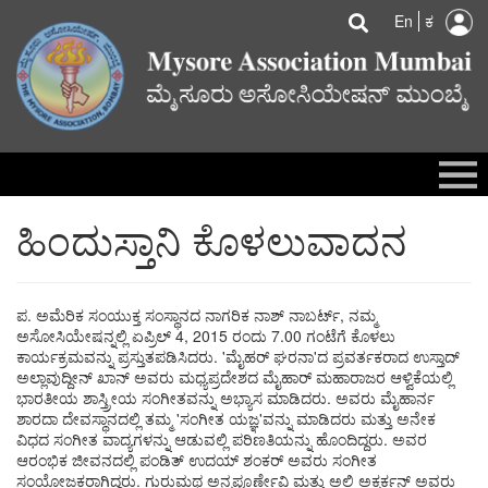
U
Search
Skip
Searc
En
ಕ
to
a
main
content
m
ಮುಖ್ಯಪುಟ
ನಮ್ಮ ಬಗ್ಗೆ
ಹಿಂದುಸ್ತಾನಿ ಕೊಳಲುವಾದನ
ಸಮಿತಿ
ಸೌಕರ್ಯ
ಆರ್ಕೈವ್
ಪ. ಅಮೆರಿಕ ಸಂಯುಕ್ತ ಸಂಸ್ಥಾನದ ನಾಗರಿಕ ನಾಶ್ ನಾಬರ್ಟ್, ನಮ್ಮ
ಅಸೋಸಿಯೇಷನ್ನಲ್ಲಿ ಏಪ್ರಿಲ್ 4, 2015 ರಂದು 7.00 ಗಂಟೆಗೆ ಕೊಳಲು
ಗ್ಯಾಲರಿ
ಕಾರ್ಯಕ್ರಮವನ್ನು ಪ್ರಸ್ತುತಪಡಿಸಿದರು. 'ಮೈಹರ್ ಘರನಾ'ದ ಪ್ರವರ್ತಕರಾದ ಉಸ್ತಾದ್
ಅಲ್ಲಾವುದ್ದೀನ್ ಖಾನ್ ಅವರು ಮಧ್ಯಪ್ರದೇಶದ ಮೈಹಾರ್ ಮಹಾರಾಜರ ಆಳ್ವಿಕೆಯಲ್ಲಿ
ಬ್ಲಾಗ್
ಭಾರತೀಯ ಶಾಸ್ತ್ರೀಯ ಸಂಗೀತವನ್ನು ಅಭ್ಯಾಸ ಮಾಡಿದರು. ಅವರು ಮೈಹಾರ್ನ
ಶಾರದಾ ದೇವಸ್ಥಾನದಲ್ಲಿ ತಮ್ಮ 'ಸಂಗೀತ ಯಜ್ಞ'ವನ್ನು ಮಾಡಿದರು ಮತ್ತು ಅನೇಕ
ಸಂಪರ್ಕ
ವಿಧದ ಸಂಗೀತ ವಾದ್ಯಗಳನ್ನು ಆಡುವಲ್ಲಿ ಪರಿಣತಿಯನ್ನು ಹೊಂದಿದ್ದರು. ಅವರ
ಲಾಗಿನ್
ಆರಂಭಿಕ ಜೀವನದಲ್ಲಿ ಪಂಡಿತ್ ಉದಯ್ ಶಂಕರ್ ಅವರು ಸಂಗೀತ
ಸಂಯೋಜಕರಾಗಿದ್ದರು.
ಗುರುಮಥ ಅನ್ನಪೂರ್ಣೇವಿ ಮತ್ತು ಅಲಿ ಅಕ್ಬರ್ಕನ್ ಅವರು